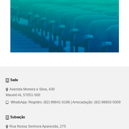
Sede
Avenida Moreira e Silva, 430
Maceió AL 57051-500
WhatsApp: Registro: (82) 99641-0186 | Arrecadação: (82) 98803-5009
Subseção
Rua Nossa Senhora Aparecida, 275