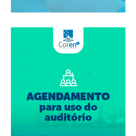
Suspensão do Exercício Profissional
Para Você
Procedimento para registro
Clube de Vantagens
Valores dos serviços
Reserva de auditório
Notícias
Ouvidoria
Contatos
Fale Conosco
NEP