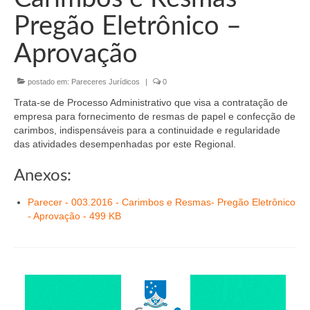
Organograma
Pregão Eletrônico –
Conselheiros e Diretoria
Aprovação
Câmaras Técnicas
postado em:
Pareceres Jurídicos
|
0
Carta de Serviços ao Cidadão
Trata-se de Processo Administrativo que visa a contratação de
Governança
empresa para fornecimento de resmas de papel e confecção de
carimbos, indispensáveis para a continuidade e regularidade
Transparência e Prestação de Contas
das atividades desempenhadas por este Regional.
Eleições
Anexos:
Eleições Triênio 2027-2029
Parecer - 003.2016 - Carimbos e Resmas- Pregão Eletrônico
- Aprovação - 499 KB
Eleições 2023
Eleições Anteriores
Agenda do presidente