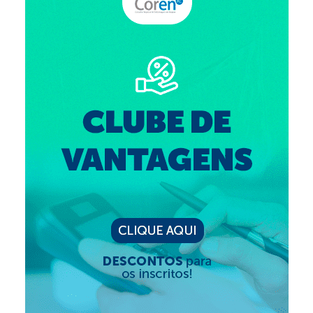
Editais e licitação
Eleições
Fiscalização
Responsabilidade Técnica
Legislações
Decisões
Portarias
Resoluções
Desagravo Público
Processos Éticos
Censura Pública