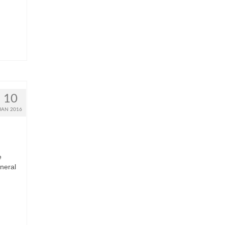
10
JAN 2016
e
neral