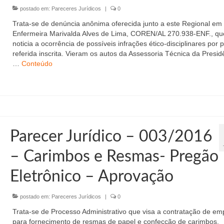
postado em:
Pareceres Jurídicos
|
0
Trata-se de denúncia anônima oferecida junto a este Regional em
Enfermeira Marivalda Alves de Lima, COREN/AL 270.938-ENF., qu
noticia a ocorrência de possíveis infrações ético-disciplinares por 
referida inscrita. Vieram os autos da Assessoria Técnica da Presid
…
Conteúdo
Parecer Jurídico – 003/2016
– Carimbos e Resmas- Pregão
Eletrônico – Aprovação
postado em:
Pareceres Jurídicos
|
0
Trata-se de Processo Administrativo que visa a contratação de em
para fornecimento de resmas de papel e confecção de carimbos,