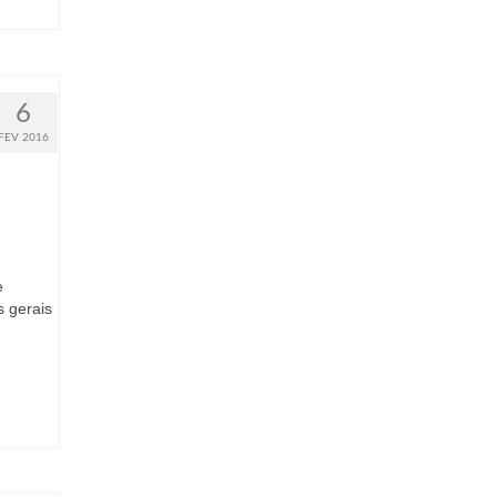
6
FEV 2016
e
s gerais