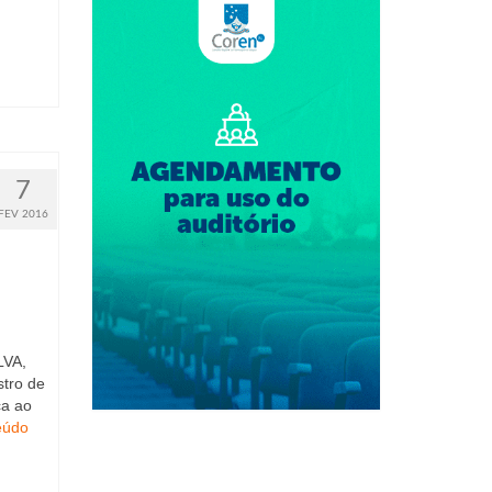
7
FEV 2016
LVA,
stro de
ca ao
eúdo