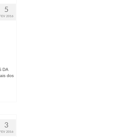
5
FEV 2016
S DA
ais dos
3
FEV 2016