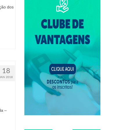
ção dos
18
JAN 2018
da –