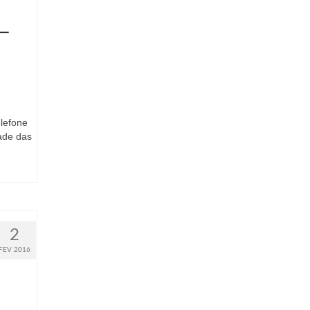
 –
elefone
dade das
2
FEV 2016