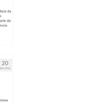
 face da
e
parte da
ência
20
JAN 2016
presa