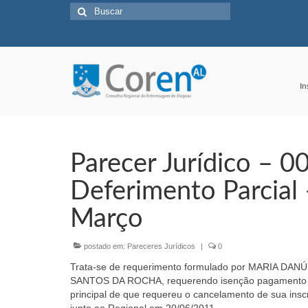
Buscar
por:
In
Parecer Jurídico – 
Deferimento Parcial
Março
postado em:
Pareceres Jurídicos
|
0
Trata-se de requerimento formulado por MARIA DANÚ
SANTOS DA ROCHA, requerendo isenção pagamento das
principal de que requereu o cancelamento de sua insc
junto ao Regional em 20/06/2011.