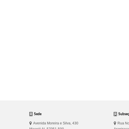
Sede
Subse
Avenida Moreira e Silva, 430
Rua No
Maceió AL 57051-500
Arapirac