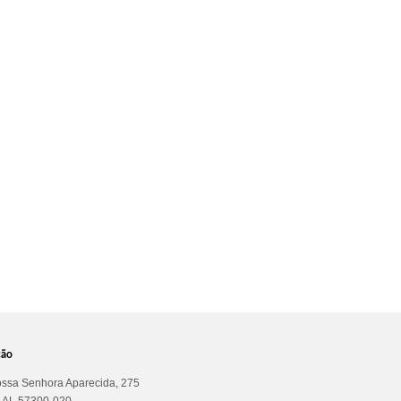
ção
ssa Senhora Aparecida, 275
a AL 57300-020