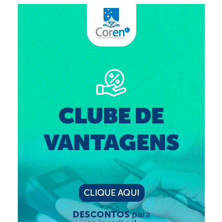
Suspensão do Exercício Profissional
Para Você
Procedimento para registro
Clube de Vantagens
Valores dos serviços
Reserva de auditório
Notícias
Ouvidoria
Contatos
Fale Conosco
NEP