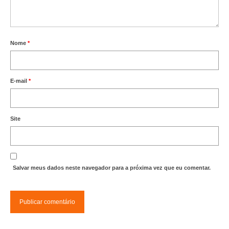
Editais e licitação
Eleições
Fiscalização
Nome
*
Responsabilidade Técnica
E-mail
*
Legislações
Decisões
Site
Portarias
Resoluções
Salvar meus dados neste navegador para a próxima vez que eu comentar.
Desagravo Público
Processos Éticos
Censura Pública