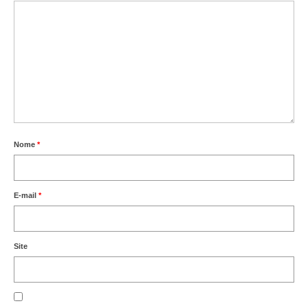
Editais e licitação
Eleições
Fiscalização
Responsabilidade Técnica
Legislações
Decisões
Nome
*
Portarias
E-mail
*
Resoluções
Desagravo Público
Site
Processos Éticos
Censura Pública