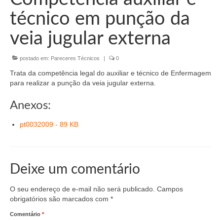
Organograma
técnico em punção da
Conselheiros e Diretoria
veia jugular externa
Câmaras Técnicas
postado em:
Pareceres Técnicos
|
0
Carta de Serviços ao Cidadão
Trata da competência legal do auxiliar e técnico de Enfermagem
Governança
para realizar a punção da veia jugular externa.
Transparência e Prestação de Contas
Anexos:
Eleições
pt0032009 - 89 KB
Eleições Triênio 2027-2029
Eleições 2023
Deixe um comentário
Eleições Anteriores
O seu endereço de e-mail não será publicado.
Campos
obrigatórios são marcados com
*
Agenda do presidente
Comentário
*