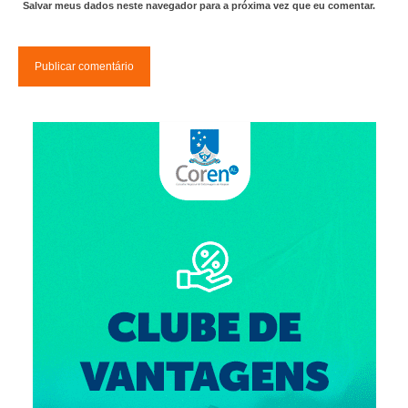
Suspensão do Exercício Profissional
Salvar meus dados neste navegador para a próxima vez que eu comentar.
Para Você
Procedimento para registro
Clube de Vantagens
Valores dos serviços
Reserva de auditório
Notícias
Ouvidoria
Contatos
Fale Conosco
NEP