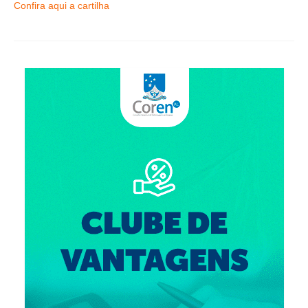
Suspensão do Exercício Profissional
Confira aqui a cartilha
Para Você
Procedimento para registro
Clube de Vantagens
Valores dos serviços
Reserva de auditório
Notícias
Ouvidoria
Contatos
Fale Conosco
NEP