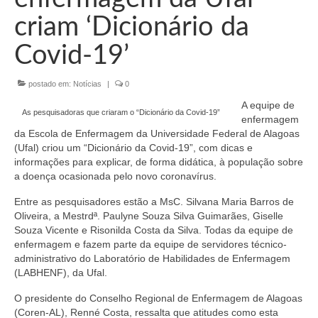
Organograma
criam ‘Dicionário da
Conselheiros e Diretoria
Covid-19’
Câmaras Técnicas
postado em:
Notícias
|
0
Carta de Serviços ao Cidadão
A equipe de
As pesquisadoras que criaram o “Dicionário da Covid-19”
Governança
enfermagem
da Escola de Enfermagem da Universidade Federal de Alagoas
Transparência e Prestação de Contas
(Ufal) criou um “Dicionário da Covid-19”, com dicas e
informações para explicar, de forma didática, à população sobre
Eleições
a doença ocasionada pelo novo coronavírus.
Entre as pesquisadores estão a MsC. Silvana Maria Barros de
Eleições Triênio 2027-2029
Oliveira, a Mestrdª. Paulyne Souza Silva Guimarães, Giselle
Souza Vicente e Risonilda Costa da Silva. Todas da equipe de
Eleições 2023
enfermagem e fazem parte da equipe de servidores técnico-
administrativo do Laboratório de Habilidades de Enfermagem
Eleições Anteriores
(LABHENF), da Ufal.
Agenda do presidente
O presidente do Conselho Regional de Enfermagem de Alagoas
(Coren-AL), Renné Costa, ressalta que atitudes como esta