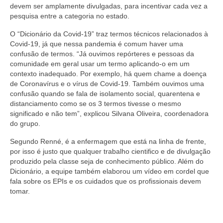
Editais e licitação
devem ser amplamente divulgadas, para incentivar cada vez a
pesquisa entre a categoria no estado.
Eleições
O “Dicionário da Covid-19” traz termos técnicos relacionados à
Fiscalização
Covid-19, já que nessa pandemia é comum haver uma
confusão de termos. “Já ouvimos repórteres e pessoas da
Responsabilidade Técnica
comunidade em geral usar um termo aplicando-o em um
contexto inadequado. Por exemplo, há quem chame a doença
de Coronavírus e o vírus de Covid-19. Também ouvimos uma
Legislações
confusão quando se fala de isolamento social, quarentena e
distanciamento como se os 3 termos tivesse o mesmo
Decisões
significado e não tem”, explicou Silvana Oliveira, coordenadora
do grupo.
Portarias
Segundo Renné, é a enfermagem que está na linha de frente,
Resoluções
por isso é justo que qualquer trabalho cientifico e de divulgação
produzido pela classe seja de conhecimento público. Além do
Desagravo Público
Dicionário, a equipe também elaborou um vídeo em cordel que
fala sobre os EPIs e os cuidados que os profissionais devem
Processos Éticos
tomar.
Censura Pública