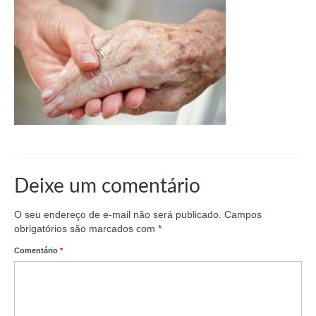
Organograma
Conselheiros e Diretoria
Câmaras Técnicas
Carta de Serviços ao Cidadão
Governança
Transparência e Prestação de Contas
Eleições
Deixe um comentário
Eleições Triênio 2027-2029
O seu endereço de e-mail não será publicado.
Campos
obrigatórios são marcados com
*
Eleições 2023
Comentário
*
Eleições Anteriores
Agenda do presidente