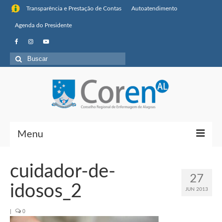
Transparência e Prestação de Contas
Autoatendimento
Agenda do Presidente
Buscar
por:
Menu
Institucional
cuidador-de-
27
Sobre o Coren-AL
idosos_2
JUN 2013
Missão, visão de futuro e valores
|
0