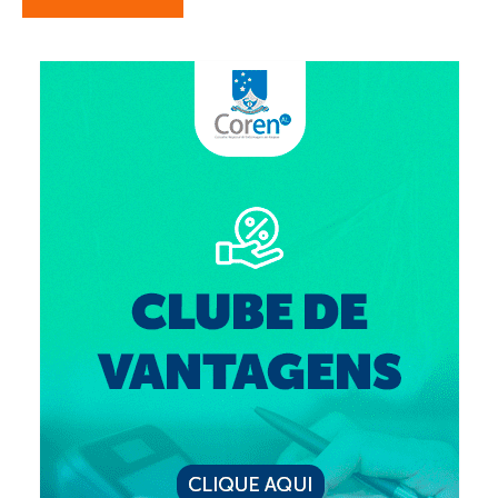
Suspensão do Exercício Profissional
Para Você
Procedimento para registro
Clube de Vantagens
Valores dos serviços
Reserva de auditório
Notícias
Ouvidoria
Contatos
Fale Conosco
NEP