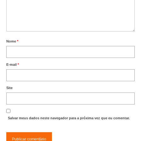
Editais e licitação
Eleições
Fiscalização
Responsabilidade Técnica
Nome
*
Legislações
E-mail
*
Decisões
Portarias
Site
Resoluções
Desagravo Público
Processos Éticos
Salvar meus dados neste navegador para a próxima vez que eu comentar.
Censura Pública