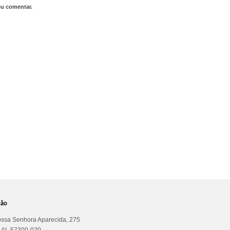
eu comentar.
ção
ssa Senhora Aparecida, 275
a AL 57300-020