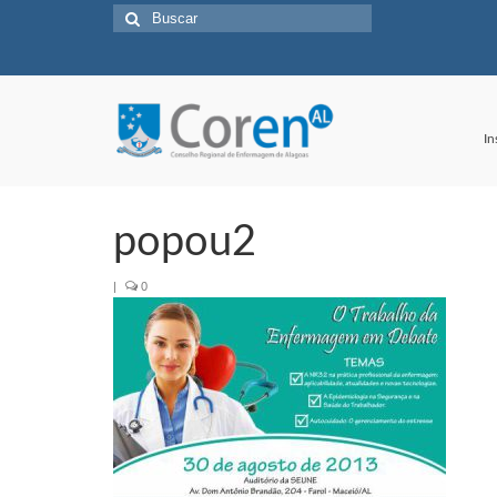
Buscar
por:
In
popou2
|
0