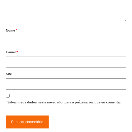
Editais e licitação
Eleições
Fiscalização
Nome
*
Responsabilidade Técnica
Legislações
E-mail
*
Decisões
Portarias
Site
Resoluções
Desagravo Público
Salvar meus dados neste navegador para a próxima vez que eu comentar.
Processos Éticos
Censura Pública