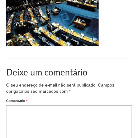
Organograma
Conselheiros e Diretoria
Câmaras Técnicas
Carta de Serviços ao Cidadão
Governança
Transparência e Prestação de Contas
Deixe um comentário
Eleições
O seu endereço de e-mail não será publicado.
Campos
Eleições Triênio 2027-2029
obrigatórios são marcados com
*
Comentário
*
Eleições 2023
Eleições Anteriores
Agenda do presidente