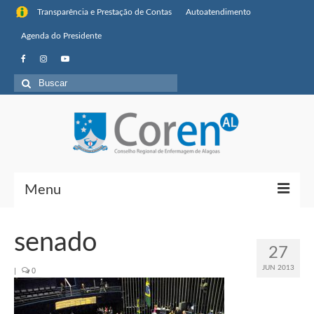
Transparência e Prestação de Contas
Autoatendimento
Agenda do Presidente
Buscar
por:
Menu
Institucional
senado
27
Sobre o Coren-AL
JUN 2013
|
0
Missão, visão de futuro e valores