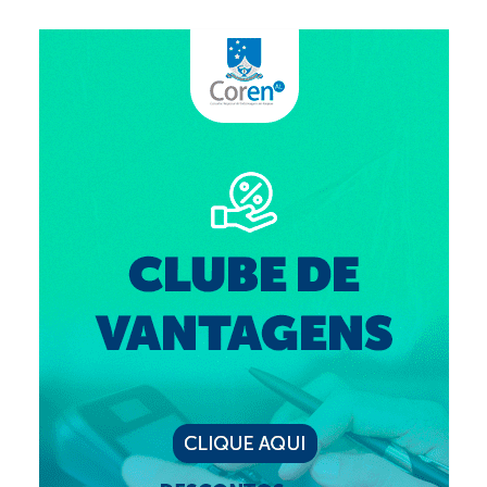
Suspensão do Exercício Profissional
Para Você
Procedimento para registro
Clube de Vantagens
Valores dos serviços
Reserva de auditório
Notícias
Ouvidoria
Contatos
Fale Conosco
NEP