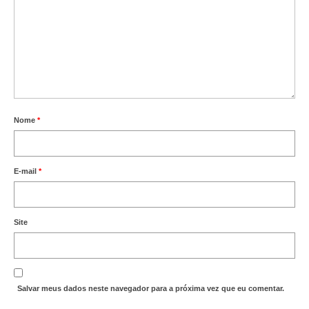
Suspensão do Exercício Profissional
Para Você
Procedimento para registro
Clube de Vantagens
Valores dos serviços
Nome
*
Reserva de auditório
E-mail
*
Notícias
Ouvidoria
Site
Contatos
Fale Conosco
NEP
Salvar meus dados neste navegador para a próxima vez que eu comentar.