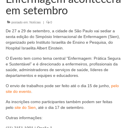
Organograma
em setembro
Conselheiros e Diretoria
postado em:
Notícias
|
0
Câmaras Técnicas
De 27 a 29 de setembro, a cidade de São Paulo vai sediar a
Carta de Serviços ao Cidadão
sexta edição do Simpósio Internacional de Enfermagem (Sien),
organizado pelo Instituto Israelita de Ensino e Pesquisa, do
Governança
Hospital Israelita Albert Einstein.
O Evento tem como tema central “Enfermagem: Prática Segura
Transparência e Prestação de Contas
e Sustentável” e é direcionado a enfermeiros, profissionais da
saúde, administradores de serviços de saúde, líderes de
Eleições
departamentos e equipes e educadores.
Eleições Triênio 2027-2029
O envio de trabalhos pode ser feito até o dia 15 de junho,
pelo
site do evento
.
Eleições 2023
As inscrições como participantes também podem ser feitas
Eleições Anteriores
pelo
site do Sien
, até o dia 17 de setembro.
Agenda do presidente
Outras informações: