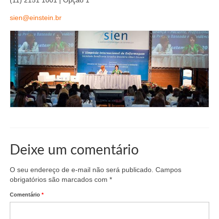
(11) 2151 1001 | Opção 1
Editais e licitação
sien@einstein.br
Eleições
Fiscalização
Responsabilidade Técnica
Legislações
Decisões
Portarias
Resoluções
Deixe um comentário
Desagravo Público
O seu endereço de e-mail não será publicado.
Campos
obrigatórios são marcados com
*
Processos Éticos
Comentário
*
Censura Pública