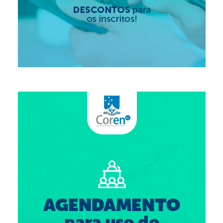
Editais e licitação
Eleições
Fiscalização
Responsabilidade Técnica
Legislações
Decisões
Portarias
Resoluções
Desagravo Público
Processos Éticos
Censura Pública