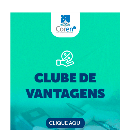
Organograma
Conselheiros e Diretoria
Câmaras Técnicas
Carta de Serviços ao Cidadão
Governança
Transparência e Prestação de Contas
Eleições
Eleições Triênio 2027-2029
Eleições 2023
Eleições Anteriores
Agenda do presidente