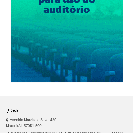
Suspensão do Exercício Profissional
Para Você
Procedimento para registro
Clube de Vantagens
Valores dos serviços
Reserva de auditório
Notícias
Ouvidoria
Contatos
Sede
Fale Conosco
Avenida Moreira e Silva, 430
NEP
Maceió AL 57051-500