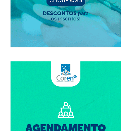
Suspensão do Exercício Profissional
Para Você
Procedimento para registro
Clube de Vantagens
Valores dos serviços
Reserva de auditório
Notícias
Ouvidoria
Contatos
Fale Conosco
NEP