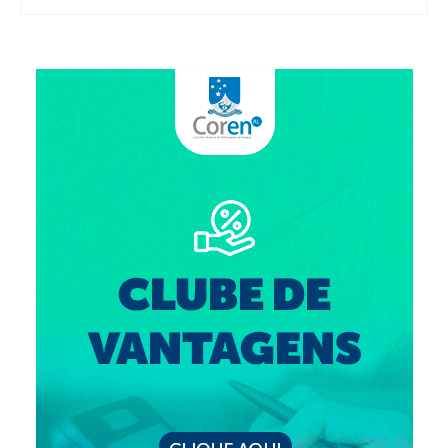
Editais e licitação
Eleições
Fiscalização
Responsabilidade Técnica
Legislações
Decisões
Portarias
Resoluções
Desagravo Público
Processos Éticos
Censura Pública