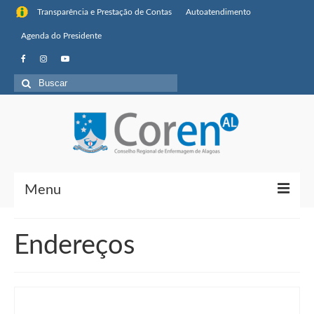
Transparência e Prestação de Contas
Autoatendimento
Agenda do Presidente
Buscar
por:
Menu
Institucional
Endereços
Sobre o Coren-AL
Missão, visão de futuro e valores