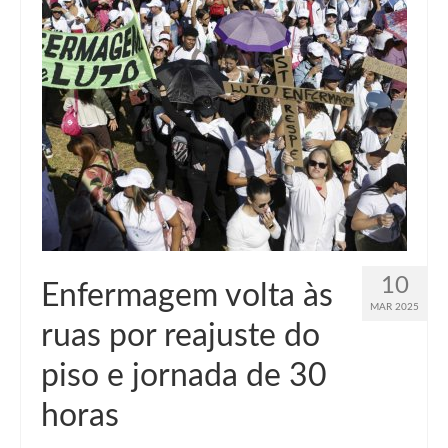
Suspensão do Exercício Profissional
Para Você
Procedimento para registro
Clube de Vantagens
Valores dos serviços
Reserva de auditório
Notícias
10
Enfermagem volta às
Ouvidoria
MAR 2025
ruas por reajuste do
Contatos
piso e jornada de 30
Fale Conosco
horas
NEP