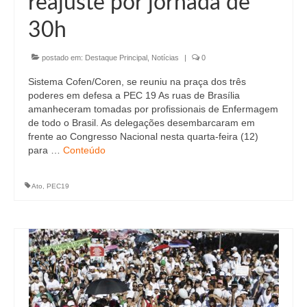
reajuste por jornada de
Editais e licitação
30h
Eleições
postado em:
Fiscalização
Destaque Principal
,
Notícias
|
0
Sistema Cofen/Coren, se reuniu na praça dos três
Responsabilidade Técnica
poderes em defesa a PEC 19 As ruas de Brasília
amanheceram tomadas por profissionais de Enfermagem
Legislações
de todo o Brasil. As delegações desembarcaram em
frente ao Congresso Nacional nesta quarta-feira (12)
Decisões
para …
Conteúdo
Portarias
Ato
,
PEC19
Resoluções
Desagravo Público
Processos Éticos
Censura Pública