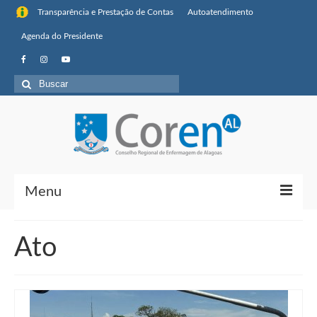
Transparência e Prestação de Contas
Autoatendimento
Agenda do Presidente
Buscar
por:
Menu
Institucional
Ato
Sobre o Coren-AL
Missão, visão de futuro e valores