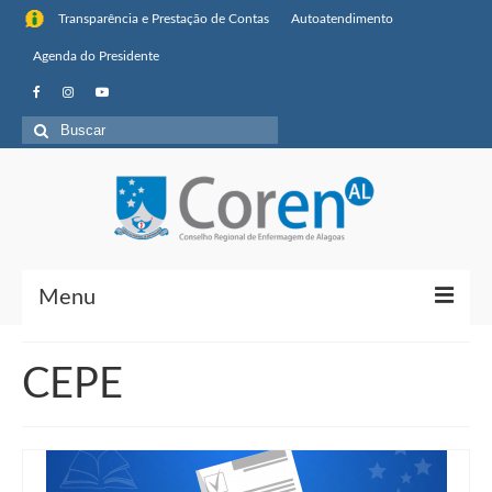
Transparência e Prestação de Contas
Autoatendimento
Agenda do Presidente
Buscar
por:
Menu
Institucional
CEPE
Sobre o Coren-AL
Missão, visão de futuro e valores