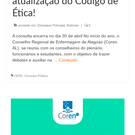
atualização do Código de
Editais e licitação
Ética!
Eleições
postado em:
Fiscalização
Destaque Principal
,
Notícias
|
0
A consulta encerra no dia 30 de abril No início do ano, o
Responsabilidade Técnica
Conselho Regional de Enfermagem de Alagoas (Coren
AL), se reuniu com os conselheiros do plenário,
Legislações
funcionários e estudantes, com o objetivo de trazer
debates e auxiliar na …
Conteúdo
Decisões
Portarias
CEPE
,
Consulta Pública
Resoluções
Desagravo Público
Processos Éticos
Censura Pública