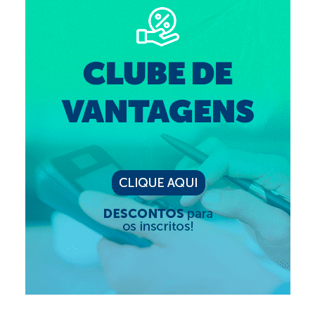
Suspensão do Exercício Profissional
Para Você
Procedimento para registro
Clube de Vantagens
Valores dos serviços
Reserva de auditório
Notícias
Ouvidoria
Contatos
Fale Conosco
NEP