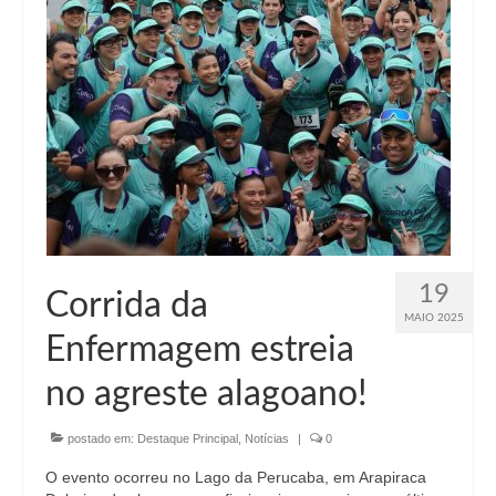
Suspensão do Exercício Profissional
Para Você
Procedimento para registro
Clube de Vantagens
Valores dos serviços
Reserva de auditório
Notícias
19
Corrida da
MAIO 2025
Ouvidoria
Enfermagem estreia
Contatos
no agreste alagoano!
Fale Conosco
postado em:
Destaque Principal
,
Notícias
|
0
NEP
O evento ocorreu no Lago da Perucaba, em Arapiraca