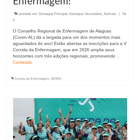
Enfermagem!
Editais e licitação
Eleições
postado em:
Destaque Principal
,
Destaque Secundário
,
Notícias
|
0
Fiscalização
O Conselho Regional de Enfermagem de Alagoas
(Coren-AL) dá a largada para um dos momentos mais
Responsabilidade Técnica
aguardados do ano! Estão abertas as inscrições para a V
Corrida da Enfermagem, que em 2026 amplia seus
Legislações
horizontes com três edições regionais, promovendo …
Conteúdo
Decisões
Portarias
Corrida da Enfermagem
,
SENFA
Resoluções
Desagravo Público
Processos Éticos
Censura Pública