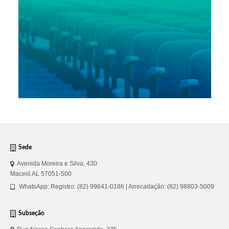
Sede
Avenida Moreira e Silva, 430
Maceió AL 57051-500
WhatsApp: Registro: (82) 99641-0186 | Arrecadação: (82) 98803-5009
Subseção