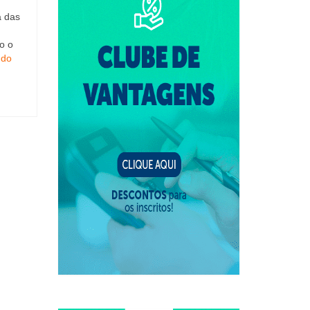
a das
o o
údo