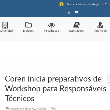
Transparência e Prestação de Con
stitucional
Eleições
Fiscalização
Legislações
Para Você
Coren inicia preparativos de
Workshop para Responsáveis
Técnicos
postado em:
Eventos
,
Notícias
|
0