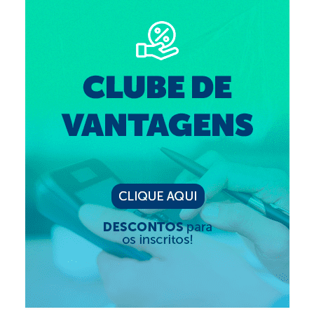
Suspensão do Exercício Profissional
Para Você
Procedimento para registro
Clube de Vantagens
Valores dos serviços
Reserva de auditório
Notícias
Ouvidoria
Contatos
Fale Conosco
NEP