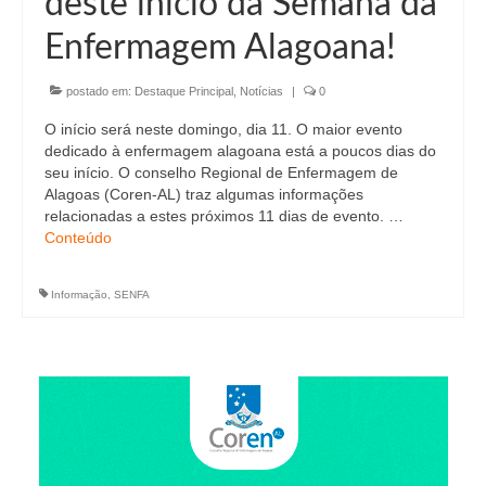
deste início da Semana da
Editais e licitação
Enfermagem Alagoana!
Eleições
postado em:
Fiscalização
Destaque Principal
,
Notícias
|
0
O início será neste domingo, dia 11. O maior evento
Responsabilidade Técnica
dedicado à enfermagem alagoana está a poucos dias do
seu início. O conselho Regional de Enfermagem de
Legislações
Alagoas (Coren-AL) traz algumas informações
relacionadas a estes próximos 11 dias de evento. …
Decisões
Conteúdo
Portarias
Informação
,
SENFA
Resoluções
Desagravo Público
Processos Éticos
Censura Pública