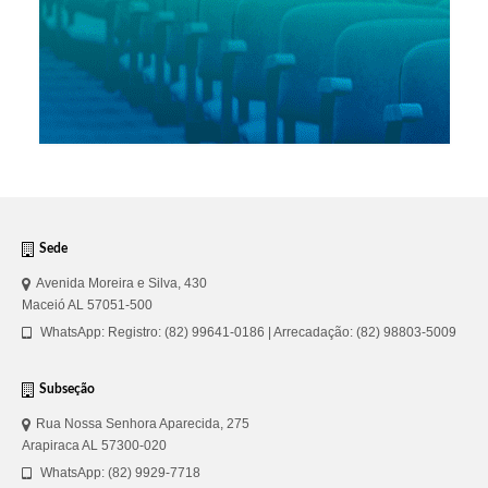
Sede
Avenida Moreira e Silva, 430
Maceió AL 57051-500
WhatsApp: Registro: (82) 99641-0186 | Arrecadação: (82) 98803-5009
Subseção
Rua Nossa Senhora Aparecida, 275
Arapiraca AL 57300-020
WhatsApp: (82) 9929-7718