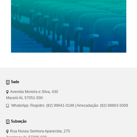
Sede
Avenida Moreira e Silva, 430
Maceió AL 57051-500
WhatsApp: Registro: (82) 99641-0186 | Arrecadação: (82) 98803-5009
Subseção
Rua Nossa Senhora Aparecida, 275