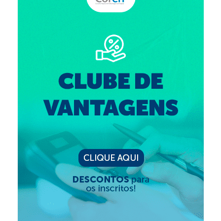
Suspensão do Exercício Profissional
Para Você
Procedimento para registro
Clube de Vantagens
Valores dos serviços
Reserva de auditório
Notícias
Ouvidoria
Contatos
Fale Conosco
NEP