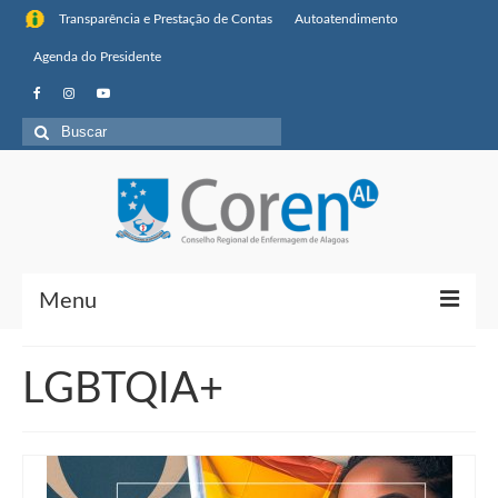
Transparência e Prestação de Contas
Autoatendimento
Agenda do Presidente
Buscar
por:
Menu
Institucional
LGBTQIA+
Sobre o Coren-AL
Missão, visão de futuro e valores