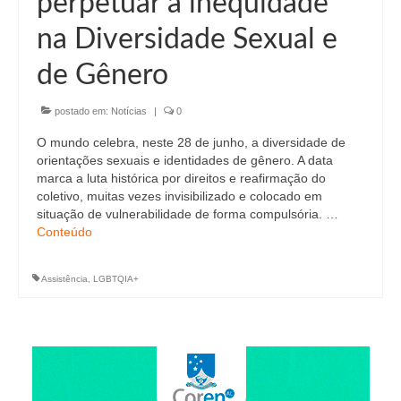
perpetuar a inequidade
Editais e licitação
na Diversidade Sexual e
Eleições
de Gênero
Fiscalização
postado em:
Notícias
|
0
Responsabilidade Técnica
O mundo celebra, neste 28 de junho, a diversidade de
Legislações
orientações sexuais e identidades de gênero. A data
marca a luta histórica por direitos e reafirmação do
Decisões
coletivo, muitas vezes invisibilizado e colocado em
situação de vulnerabilidade de forma compulsória. …
Portarias
Conteúdo
Resoluções
Assistência
,
LGBTQIA+
Desagravo Público
Processos Éticos
Censura Pública