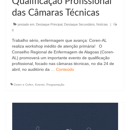
Qualificação Profissional
Editais e licitação
das Câmaras Técnicas
Eleições
postado em:
Fiscalização
Destaque Principal
,
Destaque Secundário
,
Notícias
|
0
Responsabilidade Técnica
Trabalho sério, enfermagem que avança: Coren-AL
realiza workshop inédito de atenção primária! O
Legislações
Conselho Regional de Enfermagem de Alagoas (Coren-
AL) promoverá um importante evento de qualificação
Decisões
profissional, focado nas câmaras técnicas, no dia 24 de
abril, no auditório da …
Conteúdo
Portarias
Resoluções
Coren e Cofen
,
Evento
,
Programação
Desagravo Público
Processos Éticos
Censura Pública