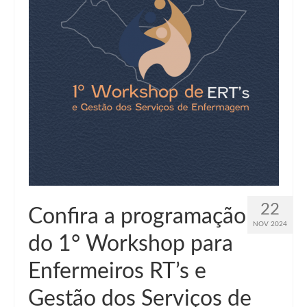
Suspensão do Exercício Profissional
Para Você
Procedimento para registro
Clube de Vantagens
Valores dos serviços
Reserva de auditório
Notícias
Ouvidoria
22
Confira a programação
NOV 2024
Contatos
do 1° Workshop para
Fale Conosco
Enfermeiros RT’s e
NEP
Gestão dos Serviços de