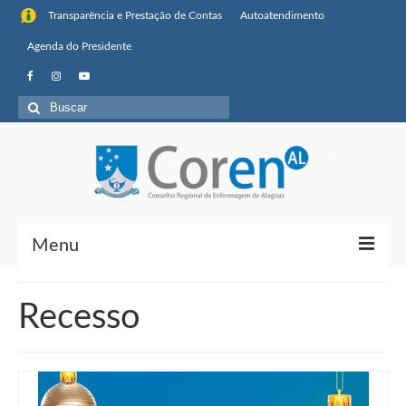
Transparência e Prestação de Contas
Autoatendimento
Agenda do Presidente
Buscar
por:
Menu
Institucional
Recesso
Sobre o Coren-AL
Missão, visão de futuro e valores