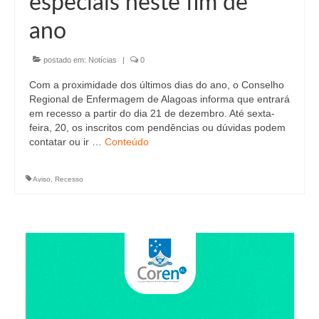
especiais neste fim de
Editais e licitação
ano
Eleições
postado em:
Fiscalização
Notícias
|
0
Com a proximidade dos últimos dias do ano, o Conselho
Responsabilidade Técnica
Regional de Enfermagem de Alagoas informa que entrará
em recesso a partir do dia 21 de dezembro. Até sexta-
Legislações
feira, 20, os inscritos com pendências ou dúvidas podem
contatar ou ir …
Conteúdo
Decisões
Portarias
Aviso
,
Recesso
Resoluções
Desagravo Público
Processos Éticos
Censura Pública