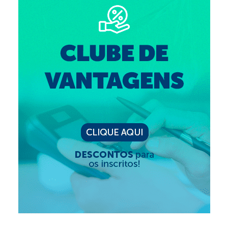
Suspensão do Exercício Profissional
Para Você
Procedimento para registro
Clube de Vantagens
Valores dos serviços
Reserva de auditório
Notícias
Ouvidoria
Contatos
Fale Conosco
NEP