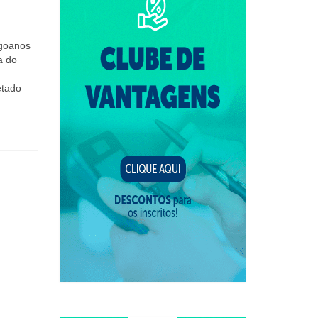
agoanos
a do
etado