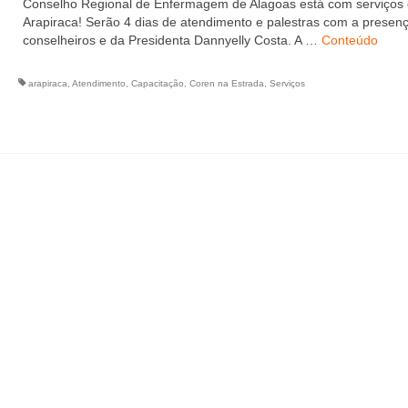
Conselho Regional de Enfermagem de Alagoas está com serviços
Arapiraca! Serão 4 dias de atendimento e palestras com a presen
conselheiros e da Presidenta Dannyelly Costa. A …
Conteúdo
arapiraca
,
Atendimento
,
Capacitação
,
Coren na Estrada
,
Serviços