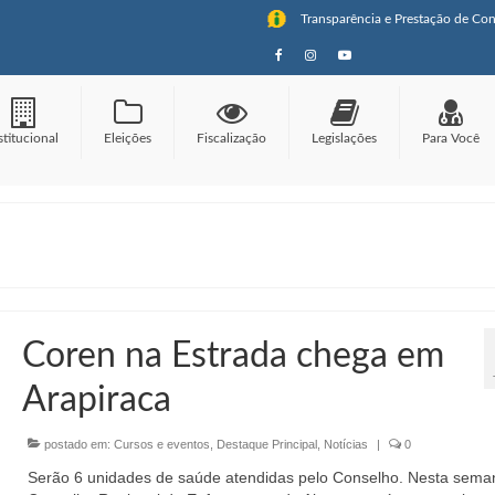
Transparência e Prestação de Con
stitucional
Eleições
Fiscalização
Legislações
Para Você
Coren na Estrada chega em
Arapiraca
postado em:
Cursos e eventos
,
Destaque Principal
,
Notícias
|
0
Serão 6 unidades de saúde atendidas pelo Conselho. Nesta sema