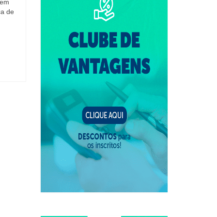
 em
ça de