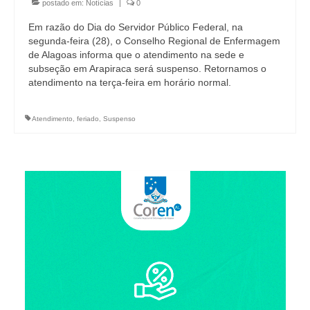
Editais e licitação
postado em:
Notícias
|
0
Em razão do Dia do Servidor Público Federal, na
Eleições
segunda-feira (28), o Conselho Regional de Enfermagem
de Alagoas informa que o atendimento na sede e
Fiscalização
subseção em Arapiraca será suspenso. Retornamos o
atendimento na terça-feira em horário normal.
Responsabilidade Técnica
Legislações
Atendimento
,
feriado
,
Suspenso
Decisões
Portarias
Resoluções
Desagravo Público
Processos Éticos
Censura Pública