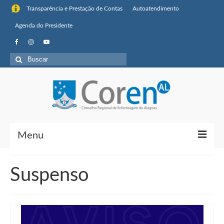
Transparência e Prestação de Contas
Autoatendimento
Agenda do Presidente
Buscar
por:
Menu
Institucional
Suspenso
Sobre o Coren-AL
Missão, visão de futuro e valores