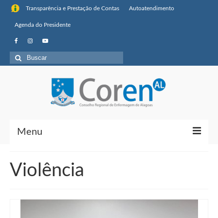
Transparência e Prestação de Contas
Autoatendimento
Agenda do Presidente
Buscar
por:
Menu
Institucional
Violência
Sobre o Coren-AL
Missão, visão de futuro e valores