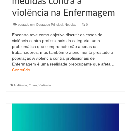
medidas contra a
Editais e licitação
violência na Enfermagem
Eleições
postado em:
Fiscalização
Destaque Principal
,
Notícias
|
0
Encontro teve como objetivo discutir os casos de
Responsabilidade Técnica
violência contra profissionais da categoria, uma
problemática que compromete não apenas os
Legislações
trabalhadores, mas também o atendimento prestado à
população A violência contra profissionais de
Decisões
Enfermagem é uma realidade preocupante que afeta …
Conteúdo
Portarias
Resoluções
Audiência
,
Cofen
,
Violência
Desagravo Público
Processos Éticos
Censura Pública