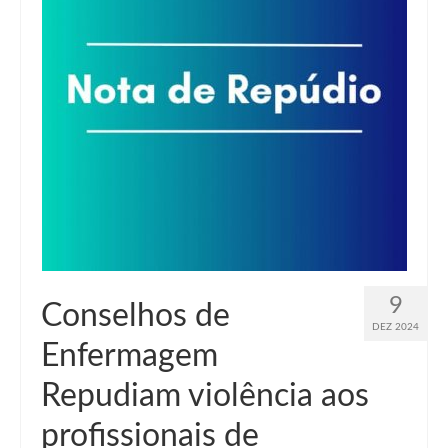
Suspensão do Exercício Profissional
Para Você
Procedimento para registro
Clube de Vantagens
Valores dos serviços
Reserva de auditório
Notícias
Ouvidoria
9
Conselhos de
DEZ 2024
Contatos
Enfermagem
Fale Conosco
Repudiam violência aos
NEP
profissionais de