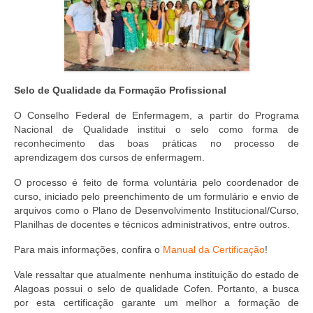
Suspensão do Exercício Profissional
Para Você
Procedimento para registro
Selo de Qualidade da Formação Profissional
Clube de Vantagens
O Conselho Federal de Enfermagem, a partir do Programa
Valores dos serviços
Nacional de Qualidade institui o selo como forma de
reconhecimento das boas práticas no processo de
Reserva de auditório
aprendizagem dos cursos de enfermagem.
Notícias
O processo é feito de forma voluntária pelo coordenador de
curso, iniciado pelo preenchimento de um formulário e envio de
Ouvidoria
arquivos como o Plano de Desenvolvimento Institucional/Curso,
Planilhas de docentes e técnicos administrativos, entre outros.
Contatos
Para mais informações, confira o
Manual da Certificação
!
Fale Conosco
Vale ressaltar que atualmente nenhuma instituição do estado de
Alagoas possui o selo de qualidade Cofen. Portanto, a busca
NEP
por esta certificação garante um melhor a formação de