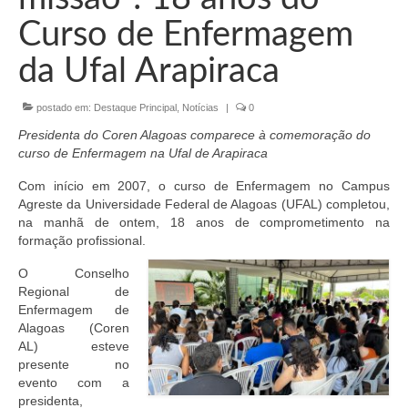
Organograma
Curso de Enfermagem
Conselheiros e Diretoria
da Ufal Arapiraca
Câmaras Técnicas
postado em:
Destaque Principal
,
Notícias
|
0
Carta de Serviços ao Cidadão
Presidenta do Coren Alagoas comparece à comemoração do
Governança
curso de Enfermagem na Ufal de Arapiraca
Com início em 2007, o curso de Enfermagem no Campus
Transparência e Prestação de Contas
Agreste da Universidade Federal de Alagoas (UFAL) completou,
na manhã de ontem, 18 anos de comprometimento na
Eleições
formação profissional.
Eleições Triênio 2027-2029
O Conselho
Regional de
Eleições 2023
Enfermagem de
Alagoas (Coren
Eleições Anteriores
AL) esteve
presente no
Agenda do presidente
evento com a
presidenta,