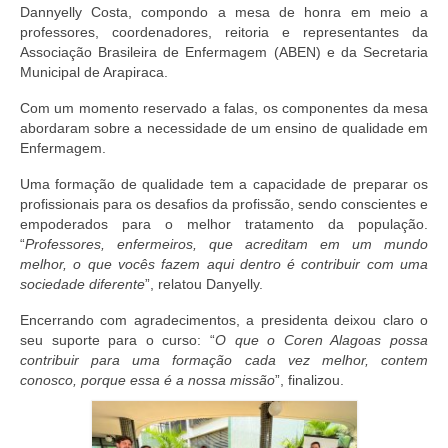
Editais e licitação
Dannyelly Costa, compondo a mesa de honra em meio a
professores, coordenadores, reitoria e representantes da
Eleições
Associação Brasileira de Enfermagem (ABEN) e da Secretaria
Municipal de Arapiraca.
Fiscalização
Com um momento reservado a falas, os componentes da mesa
Responsabilidade Técnica
abordaram sobre a necessidade de um ensino de qualidade em
Enfermagem.
Legislações
Uma formação de qualidade tem a capacidade de preparar os
profissionais para os desafios da profissão, sendo conscientes e
Decisões
empoderados para o melhor tratamento da população.
“
Professores, enfermeiros, que acreditam em um mundo
Portarias
melhor, o que vocês fazem aqui dentro é contribuir com uma
sociedade diferente
”, relatou Danyelly.
Resoluções
Encerrando com agradecimentos, a presidenta deixou claro o
Desagravo Público
seu suporte para o curso: “
O que o Coren Alagoas possa
contribuir para uma formação cada vez melhor, contem
Processos Éticos
conosco, porque essa é a nossa missão
”, finalizou.
Censura Pública