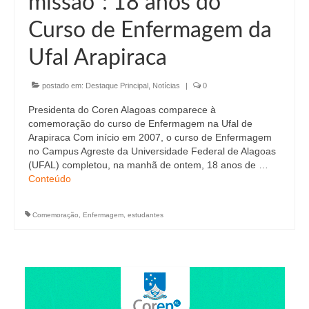
missão”: 18 anos do
Editais e licitação
Curso de Enfermagem da
Eleições
Ufal Arapiraca
Fiscalização
postado em:
Destaque Principal
,
Notícias
|
0
Responsabilidade Técnica
Presidenta do Coren Alagoas comparece à
Legislações
comemoração do curso de Enfermagem na Ufal de
Arapiraca Com início em 2007, o curso de Enfermagem
Decisões
no Campus Agreste da Universidade Federal de Alagoas
(UFAL) completou, na manhã de ontem, 18 anos de …
Portarias
Conteúdo
Resoluções
Comemoração
,
Enfermagem
,
estudantes
Desagravo Público
Processos Éticos
Censura Pública