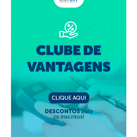
Suspensão do Exercício Profissional
Para Você
Procedimento para registro
Clube de Vantagens
Valores dos serviços
Reserva de auditório
Notícias
Ouvidoria
Contatos
Fale Conosco
NEP