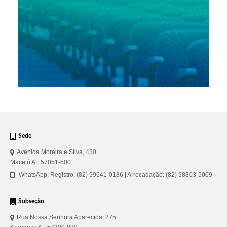
Sede
Avenida Moreira e Silva, 430
Maceió AL 57051-500
WhatsApp: Registro: (82) 99641-0186 | Arrecadação: (82) 98803-5009
Subseção
Rua Nossa Senhora Aparecida, 275