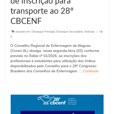
de inscrição para
Editais e licitação
transporte ao 28º
Eleições
CBCENF
Fiscalização
postado em:
Destaque Principal
,
Destaque Secundário
,
Notícias
|
Responsabilidade Técnica
0
Legislações
O Conselho Regional de Enfermagem de Alagoas
(Coren-AL) divulga, nesta segunda-feira (03) conforme
Decisões
previsto no Edital nº 01/2026, as inscrições dos
profissionais e estudantes para utilização dos ônibus
Portarias
disponibilizados pelo Conselho para o 28º Congresso
Brasileiro dos Conselhos de Enfermagem …
Conteúdo
Resoluções
Desagravo Público
Processos Éticos
Censura Pública