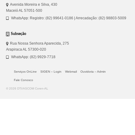
Avenida Moreira e Silva, 430
Maceió AL 57051-500
WhatsApp: Registro: (82) 99641-0186 | Arrecadação: (82) 98803-5009
Subseção
Rua Nossa Senhora Aparecida, 275
Arapiraca AL 57300-020
WhatsApp: (82) 9929-7718
Serviços OnLine
SIGEN – Login
Webmail
Ouvidoria – Admin
Fale Conosco
© 2026 DTI/ASCOM Coren-AL