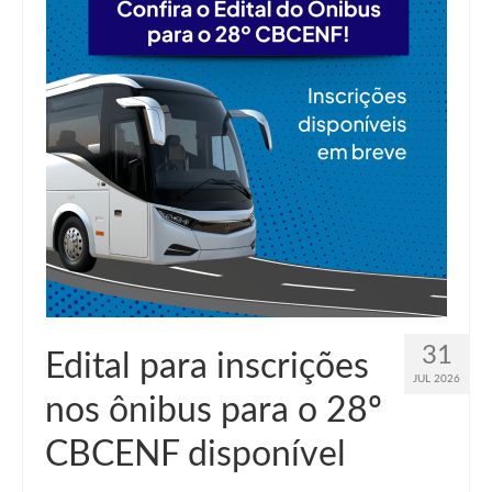
Suspensão do Exercício Profissional
Para Você
Procedimento para registro
Clube de Vantagens
Valores dos serviços
Reserva de auditório
Notícias
Ouvidoria
31
Edital para inscrições
Contatos
JUL 2026
nos ônibus para o 28º
Fale Conosco
CBCENF disponível
NEP