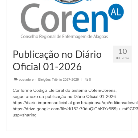
10
Publicação no Diário
JUL 2026
Oficial 01-2026
postado em:
Eleições Triênio 2027-2029
|
0
Conforme Código Eleitoral do Sistema Cofen/Corens,
segue anexo da publicação no Diário Oficial 01-2026.
https://diario.imprensaoficial.al.gov.br/apinova/api/editions/do
https://drive.google.com/file/d/152r70duQiGhKlYz5B9ju_mt9CR
usp=sharing