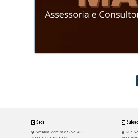
Sede
Subse
Avenida Moreira e Silva, 430
Rua No