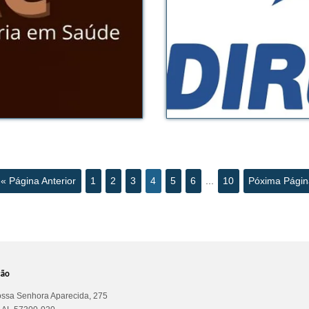
« Página Anterior
1
2
3
4
5
6
...
10
Póxima Págin
ção
ssa Senhora Aparecida, 275