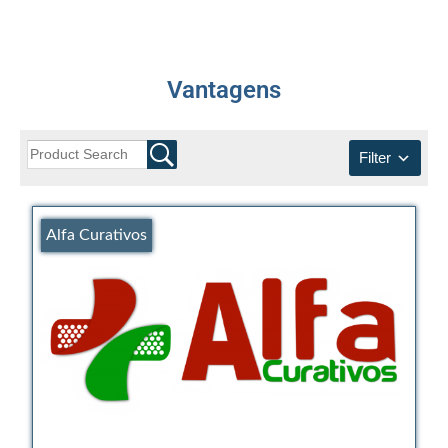
Editais e licitação
Eleições
Vantagens
Fiscalização
Responsabilidade Técnica
Filter
Legislações
Decisões
Alfa Curativos
Portarias
Resoluções
Desagravo Público
Processos Éticos
Censura Pública