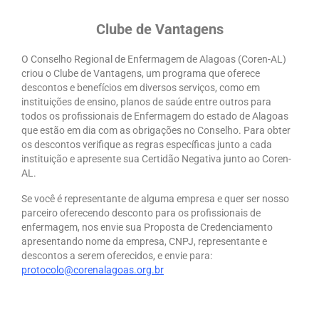
Organograma
Clube de Vantagens
Conselheiros e Diretoria
O Conselho Regional de Enfermagem de Alagoas (Coren-AL)
Câmaras Técnicas
criou o Clube de Vantagens, um programa que oferece
descontos e benefícios em diversos serviços, como em
Carta de Serviços ao Cidadão
instituições de ensino, planos de saúde entre outros para
todos os profissionais de Enfermagem do estado de Alagoas
Governança
que estão em dia com as obrigações no Conselho. Para obter
os descontos verifique as regras específicas junto a cada
Transparência e Prestação de Contas
instituição e apresente sua Certidão Negativa junto ao Coren-
AL.
Eleições
Se você é representante de alguma empresa e quer ser nosso
Eleições Triênio 2027-2029
parceiro oferecendo desconto para os profissionais de
enfermagem, nos envie sua Proposta de Credenciamento
Eleições 2023
apresentando nome da empresa, CNPJ, representante e
descontos a serem oferecidos, e envie para:
Eleições Anteriores
protocolo@corenalagoas.org.br
Agenda do presidente