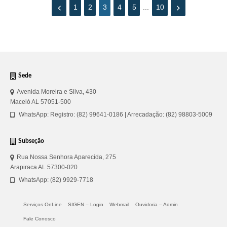
1
2
3
4
5
...
10
Sede
Avenida Moreira e Silva, 430
Maceió AL 57051-500
WhatsApp: Registro: (82) 99641-0186 | Arrecadação: (82) 98803-5009
Subseção
Rua Nossa Senhora Aparecida, 275
Arapiraca AL 57300-020
WhatsApp: (82) 9929-7718
Serviços OnLine
SIGEN – Login
Webmail
Ouvidoria – Admin
Fale Conosco