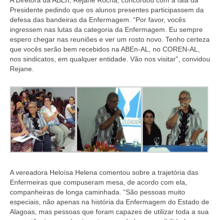
A Diretora da ABEn, Rejane Rocha, concordou com a fala da
Suspensão do Exercício Profissional
Presidente pedindo que os alunos presentes participassem da
defesa das bandeiras da Enfermagem. “Por favor, vocês
Para Você
ingressem nas lutas da categoria da Enfermagem. Eu sempre
espero chegar nas reuniões e ver um rosto novo. Tenho certeza
Procedimento para registro
que vocês serão bem recebidos na ABEn-AL, no COREN-AL,
nos sindicatos, em qualquer entidade. Vão nos visitar”, convidou
Clube de Vantagens
Rejane.
Valores dos serviços
Reserva de auditório
Notícias
Ouvidoria
Contatos
A vereadora Heloísa Helena comentou sobre a trajetória das
Enfermeiras que compuseram mesa, de acordo com ela,
Fale Conosco
companheiras de longa caminhada. “São pessoas muito
especiais, não apenas na história da Enfermagem do Estado de
NEP
Alagoas, mas pessoas que foram capazes de utilizar toda a sua