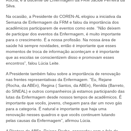
Rocha; e a discente de Enfermagem da FRM Jacide Ferreira da
Editais e licitação
Silva.
Eleições
Na ocasião, a Presidente do COREN-AL elogiou a iniciativa da
Semana de Enfermagem da FRM e falou da importância dos
Fiscalização
acadêmicos participarem de eventos como este. “Não deixem
de participar dos eventos da Enfermagem, é muito importante
Responsabilidade Técnica
para o crescimento. É a nossa profissão. Na nossa área de
saúde há sempre novidades, então é importante que esses
Legislações
momentos de troca de informação aconteçam e é importante
que as escolas se conscientizem disso e promovam esses
Decisões
encontros”, falou Lúcia Leite.
Portarias
A Presidente também falou sobre a importância de renovação
nas frentes representativas da Enfermagem. “Eu, Rejane
Resoluções
(Rocha, da ABEn), Regina ( Santos, da ABEn), Renilda (Barreto,
do SINEAL) e outros companheiros já estamos participando das
lutas da Enfermagem desde nossos tempos de acadêmicos. É
Desagravo Público
importante que vocês, jovens, cheguem para dar um novo gás
para a categoria. É natural e importante que haja uma
Processos Éticos
renovação nesses quadros e que vocês continuem lutando
pelas causas da Enfermagem”, afirmou Lúcia.
Censura Pública