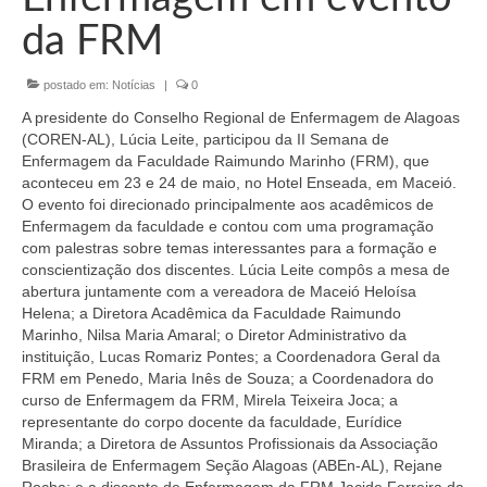
Organograma
da FRM
Conselheiros e Diretoria
postado em:
Notícias
|
0
Câmaras Técnicas
A presidente do Conselho Regional de Enfermagem de Alagoas
Carta de Serviços ao Cidadão
(COREN-AL), Lúcia Leite, participou da II Semana de
Enfermagem da Faculdade Raimundo Marinho (FRM), que
Governança
aconteceu em 23 e 24 de maio, no Hotel Enseada, em Maceió.
O evento foi direcionado principalmente aos acadêmicos de
Transparência e Prestação de Contas
Enfermagem da faculdade e contou com uma programação
com palestras sobre temas interessantes para a formação e
Eleições
conscientização dos discentes. Lúcia Leite compôs a mesa de
abertura juntamente com a vereadora de Maceió Heloísa
Helena; a Diretora Acadêmica da Faculdade Raimundo
Eleições Triênio 2027-2029
Marinho, Nilsa Maria Amaral; o Diretor Administrativo da
instituição, Lucas Romariz Pontes; a Coordenadora Geral da
Eleições 2023
FRM em Penedo, Maria Inês de Souza; a Coordenadora do
curso de Enfermagem da FRM, Mirela Teixeira Joca; a
Eleições Anteriores
representante do corpo docente da faculdade, Eurídice
Miranda; a Diretora de Assuntos Profissionais da Associação
Agenda do presidente
Brasileira de Enfermagem Seção Alagoas (ABEn-AL), Rejane