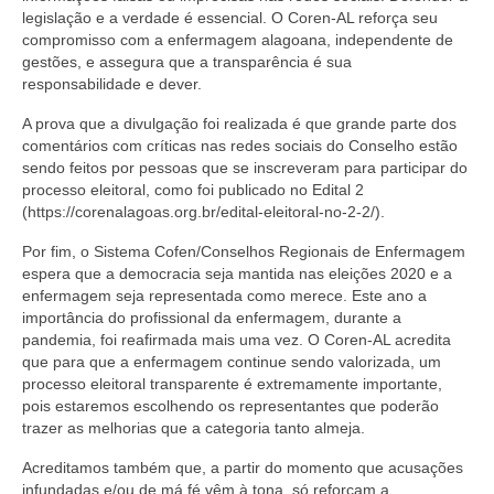
Editais e licitação
legislação e a verdade é essencial. O Coren-AL reforça seu
compromisso com a enfermagem alagoana, independente de
Eleições
gestões, e assegura que a transparência é sua
responsabilidade e dever.
Fiscalização
A prova que a divulgação foi realizada é que grande parte dos
Responsabilidade Técnica
comentários com críticas nas redes sociais do Conselho estão
sendo feitos por pessoas que se inscreveram para participar do
Legislações
processo eleitoral, como foi publicado no Edital 2
(https://corenalagoas.org.br/edital-eleitoral-no-2-2/).
Decisões
Por fim, o Sistema Cofen/Conselhos Regionais de Enfermagem
espera que a democracia seja mantida nas eleições 2020 e a
Portarias
enfermagem seja representada como merece. Este ano a
importância do profissional da enfermagem, durante a
Resoluções
pandemia, foi reafirmada mais uma vez. O Coren-AL acredita
que para que a enfermagem continue sendo valorizada, um
Desagravo Público
processo eleitoral transparente é extremamente importante,
pois estaremos escolhendo os representantes que poderão
Processos Éticos
trazer as melhorias que a categoria tanto almeja.
Censura Pública
Acreditamos também que, a partir do momento que acusações
infundadas e/ou de má fé vêm à tona, só reforçam a