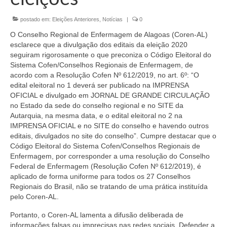
Organograma
postado em:
Eleições Anteriores
,
Notícias
|
0
Conselheiros e Diretoria
O Conselho Regional de Enfermagem de Alagoas (Coren-AL)
Câmaras Técnicas
esclarece que a divulgação dos editais da eleição 2020
seguiram rigorosamente o que preconiza o Código Eleitoral do
Carta de Serviços ao Cidadão
Sistema Cofen/Conselhos Regionais de Enfermagem, de
acordo com a Resolução Cofen Nº 612/2019, no art. 6º: “O
Governança
edital eleitoral no 1 deverá ser publicado na IMPRENSA
OFICIAL e divulgado em JORNAL DE GRANDE CIRCULAÇÃO
Transparência e Prestação de Contas
no Estado da sede do conselho regional e no SITE da
Autarquia, na mesma data, e o edital eleitoral no 2 na
Eleições
IMPRENSA OFICIAL e no SITE do conselho e havendo outros
editais, divulgados no site do conselho”. Cumpre destacar que o
Código Eleitoral do Sistema Cofen/Conselhos Regionais de
Eleições Triênio 2027-2029
Enfermagem, por corresponder a uma resolução do Conselho
Federal de Enfermagem (Resolução Cofen Nº 612/2019), é
Eleições 2023
aplicado de forma uniforme para todos os 27 Conselhos
Regionais do Brasil, não se tratando de uma prática instituída
Eleições Anteriores
pelo Coren-AL.
Agenda do presidente
Portanto, o Coren-AL lamenta a difusão deliberada de
informações falsas ou imprecisas nas redes sociais. Defender a