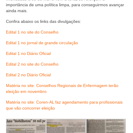
Suspensão do Exercício Profissional
importância de uma política limpa, para conseguirmos avançar
ainda mais.
Para Você
Confira abaixo os links das divulgações:
Procedimento para registro
Edital 1 no site do Conselho
Clube de Vantagens
Edital 1 no jornal de grande circulação
Valores dos serviços
Edital 1 no Diário Oficial
Reserva de auditório
Edital 2 no site do Conselho
Edital 2 no Diário Oficial
Notícias
Matéria no site: Conselhos Regionais de Enfermagem terão
Ouvidoria
eleição em novembro
Contatos
Matéria no site: Coren-AL faz agendamento para profissionais
que vão concorrer eleição
Fale Conosco
NEP