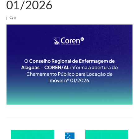
Organograma
01/2026
Conselheiros e Diretoria
|
0
Câmaras Técnicas
Carta de Serviços ao Cidadão
Governança
Transparência e Prestação de Contas
Eleições
Eleições Triênio 2027-2029
Eleições 2023
Eleições Anteriores
Agenda do presidente