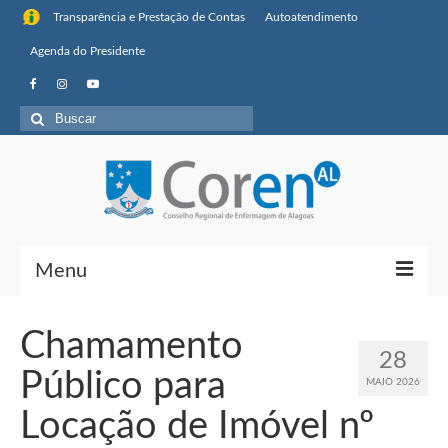
Transparência e Prestação de Contas
Autoatendimento
Agenda do Presidente
Buscar
por:
Menu
Institucional
Chamamento
28
Sobre o Coren-AL
Público para
MAIO 2026
Missão, visão de futuro e valores
Locação de Imóvel nº