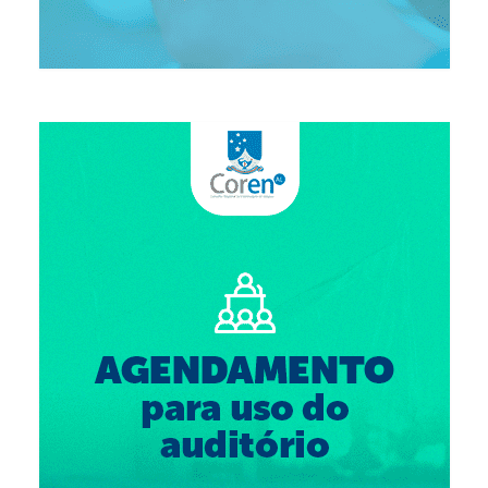
Suspensão do Exercício Profissional
Para Você
Procedimento para registro
Clube de Vantagens
Valores dos serviços
Reserva de auditório
Notícias
Ouvidoria
Contatos
Fale Conosco
NEP