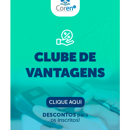
Editais e licitação
Eleições
Fiscalização
Responsabilidade Técnica
Legislações
Decisões
Portarias
Resoluções
Desagravo Público
Processos Éticos
Censura Pública