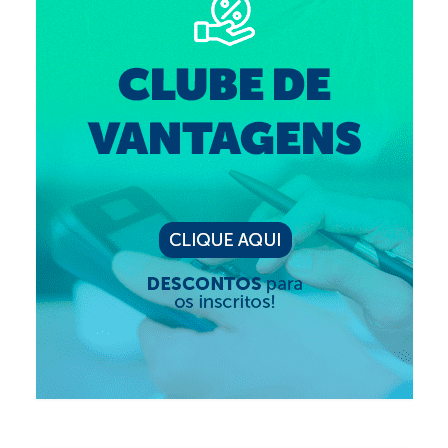
Suspensão do Exercício Profissional
Para Você
Procedimento para registro
Clube de Vantagens
Valores dos serviços
Reserva de auditório
Notícias
Ouvidoria
Contatos
Fale Conosco
NEP