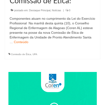
Comissão de Ética!
Editais e licitação
Eleições
postado em:
Destaque Principal
,
Notícias
|
0
Componentes atuam no cumprimento da Lei do Exercício
Fiscalização
Profissional Na manhã desta quinta (10), o Conselho
Regional de Enfermagem de Alagoas (Coren AL) esteve
Responsabilidade Técnica
presente na posse da nova Comissão de Ética de
Enfermagem da Unidade de Pronto Atendimento Santa
Legislações
…
Conteúdo
Decisões
Comissão de Ética
,
UPA
Portarias
Resoluções
Desagravo Público
Processos Éticos
Censura Pública