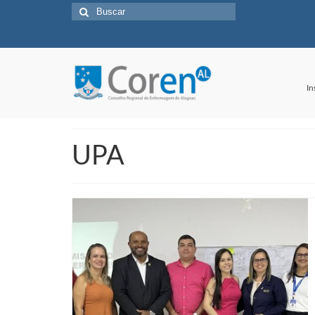
Buscar
por:
In
UPA