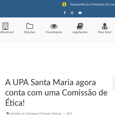
Transparência e Prestação de Con
stitucional
Eleições
Fiscalização
Legislações
Para Você
A UPA Santa Maria agora
conta com uma Comissão de
Ética!
postado em:
Destaque Principal
,
Notícias
|
0