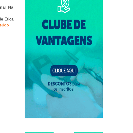
onal Na
e Ética
eúdo