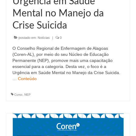
Urgência em Saúde
Editais e licitação
Mental no Manejo da
Eleições
Crise Suicida
Fiscalização
postado em:
Notícias
|
0
Responsabilidade Técnica
O Conselho Regional de Enfermagem de Alagoas
Legislações
(Coren-AL), por meio do seu Núcleo de Educação
Permanente (NEP), promove mais uma capacitação
Decisões
essencial para a categoria. Desta vez, o foco é a
Urgência em Saúde Mental no Manejo da Crise Suicida.
Portarias
…
Conteúdo
Resoluções
Curso
,
NEP
Desagravo Público
Processos Éticos
Censura Pública