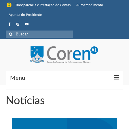
Transparência e Prestação de Contas
Autoatendimento
Agenda do Presidente
Buscar
por:
Menu
Institucional
Notícias
Sobre o Coren-AL
Missão, visão de futuro e valores