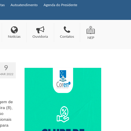
tas
Autoatendimento
Agenda do Presidente
Notícias
Ouvidoria
Contatos
NEP
9
MAR 2022
agem de
ra (8),
so
sionais
 para