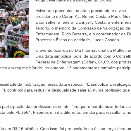
Estiveram presentes no ato o presidente e o vice-
presidente do Coren-AL, Renné Costa e Paulo Gui
a conselheira federal Dannyelly Costa, a enfermeir
Tenório, o membro da Comissão de Valorização da
Enfermagem, Rildo Bezerra, e o coordenador da Di
Processos Éticos da entidade, Lucas Casado.
O evento ocorreu no Dia Internacional da Mulher, 
uma data simbólica, pois, de acordo com o Consel
Federal de Enfermagem (Cofen), 84,6% dos profiss
stá em regime híbrido, no entanto, 12 parlamentares também partici
essidade da mobilização nessa data especial. “É simbólica a realizaçã
O PL contribui para reduzir a desigualdade salarial, numa profissão qu
 participação das profissionais no ato. “Eu quero parabenizar todas as
uta pelo PL 2564. Fizemos um dia diferente, um dia para ressaltar a n
do em R$ 16 bilhões. Com isso, foi protocolado na última terça-feira 