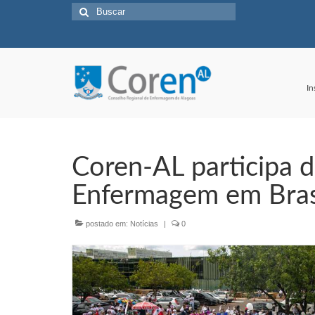
Buscar
por:
In
Coren-AL participa de
Enfermagem em Bras
postado em:
Notícias
|
0