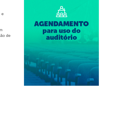
o e
em
são de