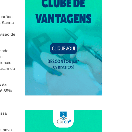
marães,
a Karina
visão de
sendo
ho
ionais
param da
o de
e é 85%
ossa
um novo