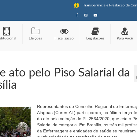
Transparência e Prestação de Con
stitucional
Eleições
Fiscalização
Legislações
Para Você
 ato pelo Piso Salarial da
ília
Representantes do Conselho Regional de Enferm
Alagoas (Coren-AL) participaram, na última terça-fei
do ato pela votação do PL 2564/2020, que cria o Pi
Salarial da categoria. Em Brasília, os três mil profis
da Enfermagem e entidades de saúde se reuniram
exigir celeridade na tramitação do projeto.